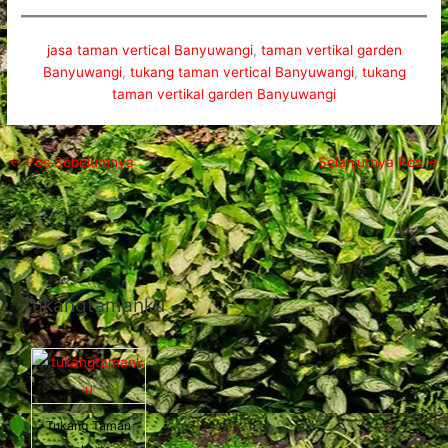
jasa taman vertical Banyuwangi
, 
taman vertikal garden
Banyuwangi
, 
tukang taman vertical Banyuwangi
, 
tukang
taman vertikal garden Banyuwangi
←
Pos Sebelumnya
Selanjutnya Pos
→
Tukangtamanku
Tukang Taman