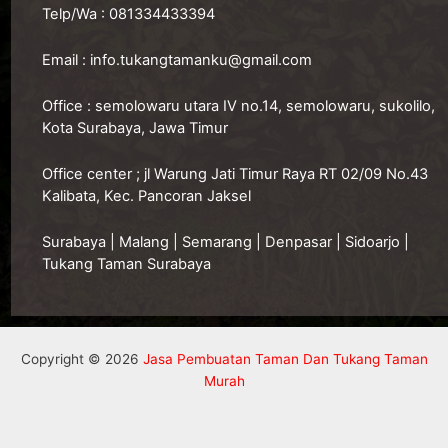
Telp/Wa :
081334433394
Email :
info.tukangtamanku@gmail.com
Office :
semolowaru utara IV no.14, semolowaru, sukolilo,
Kota Surabaya, Jawa Timur
O
ffice center ; jl Warung Jati Timur Raya RT 02/09 No.43
Kalibata, Kec. Pancoran Jaksel
Surabaya
|
Malang
|
Semarang
|
Denpasar
|
Sidoarjo
|
Tukang Taman Surabaya
Copyright © 2026
Jasa Pembuatan Taman Dan Tukang Taman
Murah