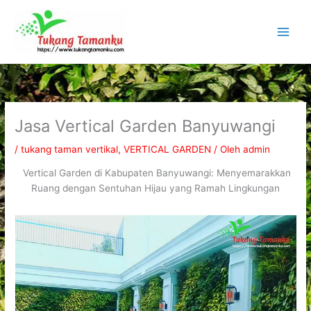
Lewati
ke
konten
Jasa Vertical Garden Banyuwangi
/
tukang taman vertikal
,
VERTICAL GARDEN
/ Oleh
admin
Vertical Garden di Kabupaten Banyuwangi: Menyemarakkan
Ruang dengan Sentuhan Hijau yang Ramah Lingkungan