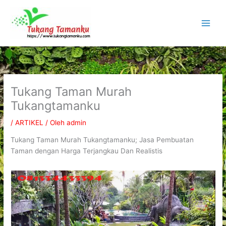
Lewati
ke
konten
Tukang Taman Murah
Tukangtamanku
/
ARTIKEL
/ Oleh
admin
Tukang Taman Murah Tukangtamanku; Jasa Pembuatan
Taman dengan Harga Terjangkau Dan Realistis