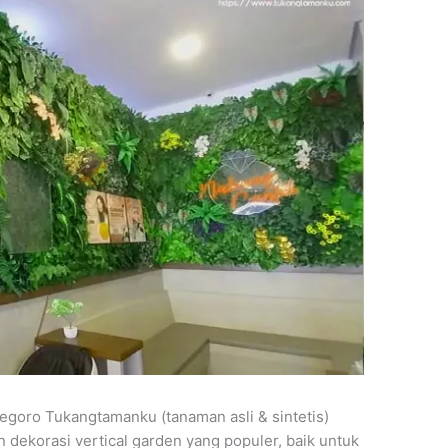
negoro Tukangtamanku (tanaman asli & sintetis)
n dekorasi vertical garden yang populer, baik untuk