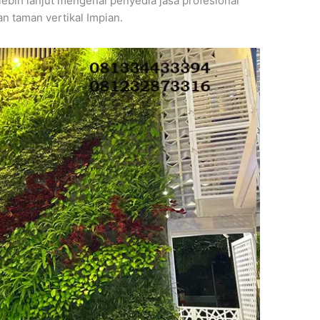
bih lanjut mengenai penyedia jasa profesional
 taman vertikal Impian.