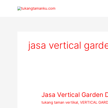
Lewati
ke
konten
jasa vertical gard
Jasa
Vertical
Jasa Vertical Garden
Garden
Depok
tukang taman vertikal
,
VERTICAL GAR
Tukangtamanku