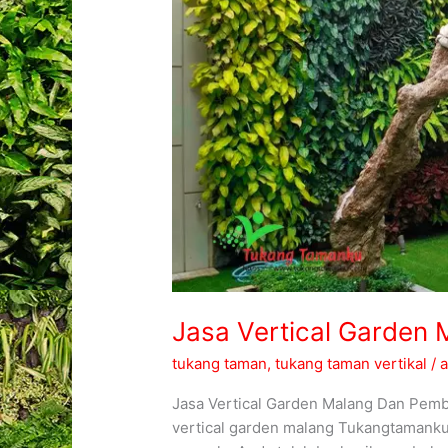
Jasa Vertical Garden 
tukang taman
,
tukang taman vertikal
/
Jasa Vertical Garden Malang Dan Pemb
vertical garden malang Tukangtamanku 