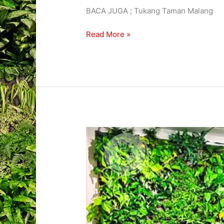
BACA JUGA ; Tukang Taman Malang
Read More »
Jasa
Vertical
Garden
Artificial
Dan
Tanaman
Asli
Bergaransi