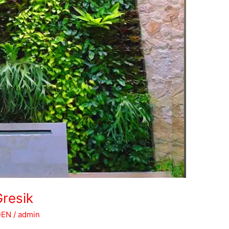
Gresik
DEN
/
admin