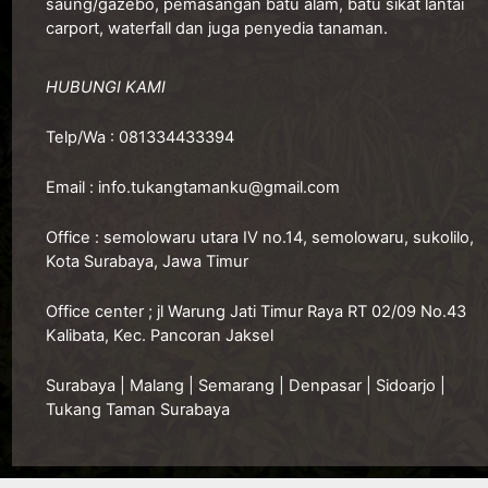
saung/gazebo, pemasangan batu alam, batu sikat lantai
carport, waterfall dan juga penyedia tanaman.
HUBUNGI KAMI
Telp/Wa :
081334433394
Email :
info.tukangtamanku@gmail.com
Office :
semolowaru utara IV no.14, semolowaru, sukolilo,
Kota Surabaya, Jawa Timur
O
ffice center ; jl Warung Jati Timur Raya RT 02/09 No.43
Kalibata, Kec. Pancoran Jaksel
Surabaya
|
Malang
|
Semarang
|
Denpasar
|
Sidoarjo
|
Tukang Taman Surabaya