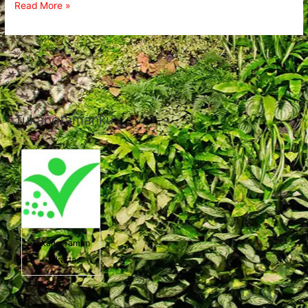
Read More »
Tukangtamanku
Tukang Taman
Jakarta