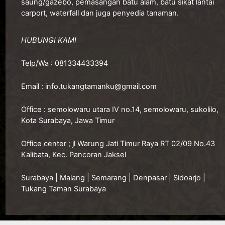
saung/gazebo, pemasangan batu alam, batu sikat lantai
carport, waterfall dan juga penyedia tanaman.
HUBUNGI KAMI
Telp/Wa :
081334433394
Email :
info.tukangtamanku@gmail.com
Office :
semolowaru utara IV no.14, semolowaru, sukolilo,
Kota Surabaya, Jawa Timur
O
ffice center ; jl Warung Jati Timur Raya RT 02/09 No.43
Kalibata, Kec. Pancoran Jaksel
Surabaya
|
Malang
|
Semarang
|
Denpasar
|
Sidoarjo
|
Tukang Taman Surabaya