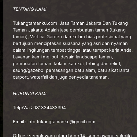
TENTANG KAMI
Tukangtamanku.com
Jasa Taman Jakarta Dan Tukang
Taman Jakarta Adalah jasa pembuatan taman (tukang
taman), Vertical Garden dan kolam hias profesional yang
bertujuan menciptakan suasana yang asri dan nyaman
dalam lingkungan tempat tinggal atau tempat kerja Anda.
Layanan kami meliputi desain landscape taman,
pembuatan taman, kolam ikan koi, tebing dan relief,
saung/gazebo, pemasangan batu alam, batu sikat lantai
carport, waterfall dan juga penyedia tanaman.
HUBUNGI KAMI
Telp/Wa :
081334433394
Email :
info.tukangtamanku@gmail.com
Office :
semolowaru utara IV no.14, semolowaru, sukolilo,