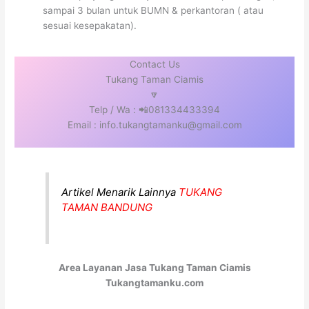
sampai 3 bulan untuk BUMN & perkantoran ( atau
sesuai kesepakatan).
Contact Us
Tukang Taman Ciamis
🔽
Telp / Wa : 📲081334433394
Email : info.tukangtamanku@gmail.com
Artikel Menarik Lainnya
TUKANG
TAMAN BANDUNG
Area Layanan Jasa Tukang Taman Ciamis
Tukangtamanku.com