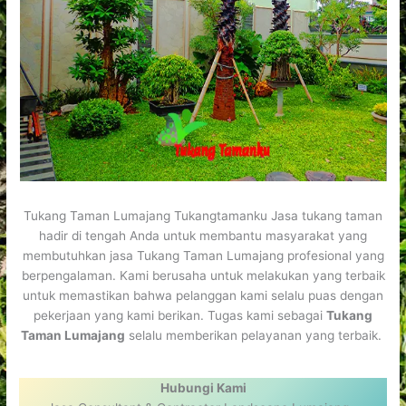
Tukang Taman Lumajang Tukangtamanku Jasa tukang taman
hadir di tengah Anda untuk membantu masyarakat yang
membutuhkan jasa Tukang Taman Lumajang profesional yang
berpengalaman. Kami berusaha untuk melakukan yang terbaik
untuk memastikan bahwa pelanggan kami selalu puas dengan
pekerjaan yang kami berikan. Tugas kami sebagai
Tukang
Taman Lumajang
selalu memberikan pelayanan yang terbaik.
Hubungi Kami