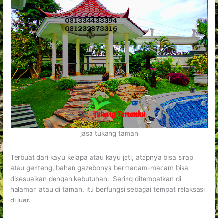
jasa tukang taman
Terbuat dari kayu kelapa atau kayu jati, atapnya bisa sirap
atau genteng, bahan gazebonya bermacam-macam bisa
disesuaikan dengan kebutuhan. Sering ditempatkan di
halaman atau di taman, itu berfungsi sebagai tempat relaksasi
di luar.