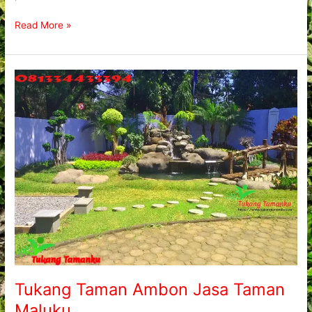
Read More »
Tukang
Taman
Ambon
Jasa
Taman
Maluku
Tukang Taman Ambon Jasa Taman
Maluku