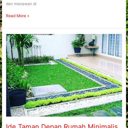
dan menawan di
Read More »
Ide
Taman
Depan
Rumah
Minimalis
Kreatif
di
Lahan
Terbatas
Ide Taman Depan Rumah Minimalis