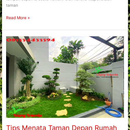
taman
Read More »
Tips
Menata
Taman
Depan
Rumah
Yang
Biasa
Dilakukan
Tips Menata Taman Depan Rumah