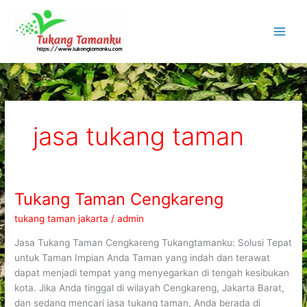
Lewati
ke
konten
jasa tukang taman
Tukang Taman Cengkareng
Tukang
Taman
tukang taman jakarta
/
admin
Cengkareng
Jasa Tukang Taman Cengkareng Tukangtamanku: Solusi Tepat
untuk Taman Impian Anda Taman yang indah dan terawat
dapat menjadi tempat yang menyegarkan di tengah kesibukan
kota. Jika Anda tinggal di wilayah Cengkareng, Jakarta Barat,
dan sedang mencari jasa tukang taman, Anda berada di