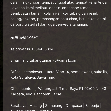
dalam lingkungan tempat tinggal atau tempat kerja Anda.
Layanan kami meliputi desain landscape taman,
pembuatan taman, kolam ikan koi, tebing dan relief,
saung/gazebo, pemasangan batu alam, batu sikat lantai
carport, waterfall dan juga penyedia tanaman.
HUBUNGI KAMI
Telp/Wa :
081334433394
Email :
info.tukangtamanku@gmail.com
Office :
semolowaru utara IV no.14, semolowaru, sukolilo,
Kota Surabaya, Jawa Timur
O
ffice center ; jl Warung Jati Timur Raya RT 02/09 No.43
Kalibata, Kec. Pancoran Jaksel
Surabaya
|
Malang
|
Semarang
|
Denpasar
|
Sidoarjo
|
Tukang Taman Surabaya