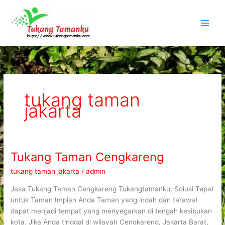
Lewati
ke
konten
tukang taman
jakarta
Tukang Taman Cengkareng
Tukang
Taman
tukang taman jakarta
/
admin
Cengkareng
Jasa Tukang Taman Cengkareng Tukangtamanku: Solusi Tepat
untuk Taman Impian Anda Taman yang indah dan terawat
dapat menjadi tempat yang menyegarkan di tengah kesibukan
kota. Jika Anda tinggal di wilayah Cengkareng, Jakarta Barat,