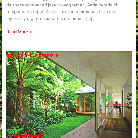
dan sedang mencari jasa tukang taman, Anda berada di
tempat yang tepat. Artikel ini akan membahas berbagai
layanan yang tersedia untuk memenuhi […]
Read More »
Tukang
Taman
Kebayoran
Lama
Tukangtamanku