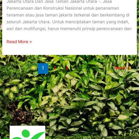
Jakarta Utara Dan Jasa Taman Jakarta Utara -. Jasa
Perencanaan dan Konstruksi Nasional untuk penanaman
tanaman atau jasa taman jakarta terkenal dan berkembang di
seluruh Jakarta Utara. Untuk menciptakan taman yang indah,
asri dan multifungsi, harus memenuhi prinsip perencanaan dan
Read More »
1
2
3
Next
→
Tukangtamanku