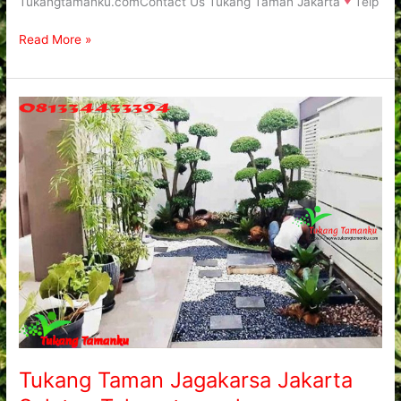
Tukangtamanku.comContact Us Tukang Taman Jakarta
Telp
Read More »
Tukang
Taman
Jagakarsa
Jakarta
Selatan
Tukangtamanku
Tukang Taman Jagakarsa Jakarta