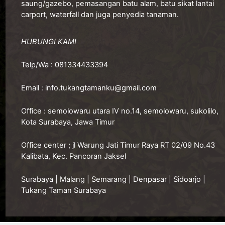
saung/gazebo, pemasangan batu alam, batu sikat lantai
carport, waterfall dan juga penyedia tanaman.
HUBUNGI KAMI
Telp/Wa :
081334433394
Email :
info.tukangtamanku@gmail.com
Office :
semolowaru utara IV no.14, semolowaru, sukolilo,
Kota Surabaya, Jawa Timur
O
ffice center ; jl Warung Jati Timur Raya RT 02/09 No.43
Kalibata, Kec. Pancoran Jaksel
Surabaya
|
Malang
|
Semarang
|
Denpasar
|
Sidoarjo
|
Tukang Taman Surabaya