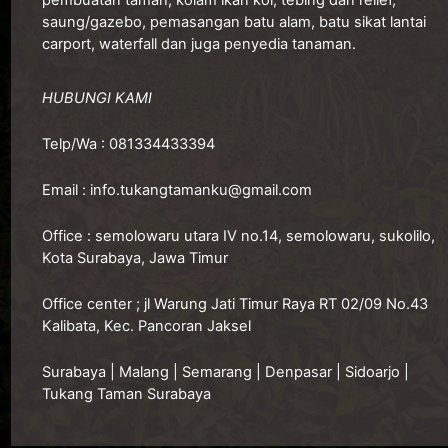
pembuatan taman, kolam ikan koi, tebing dan relief,
saung/gazebo, pemasangan batu alam, batu sikat lantai
carport, waterfall dan juga penyedia tanaman.
HUBUNGI KAMI
Telp/Wa :
081334433394
Email :
info.tukangtamanku@gmail.com
Office :
semolowaru utara IV no.14, semolowaru, sukolilo,
Kota Surabaya, Jawa Timur
O
ffice center ; jl Warung Jati Timur Raya RT 02/09 No.43
Kalibata, Kec. Pancoran Jaksel
Surabaya
|
Malang
|
Semarang
|
Denpasar
|
Sidoarjo
|
Tukang Taman Surabaya