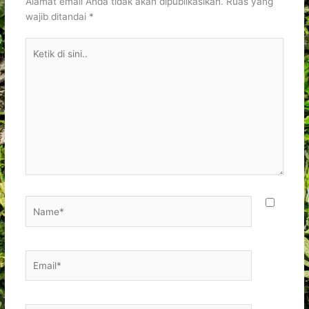
Alamat email Anda tidak akan dipublikasikan.
Ruas yang
wajib ditandai
*
Ketik
di
sini..
Name*
Email*